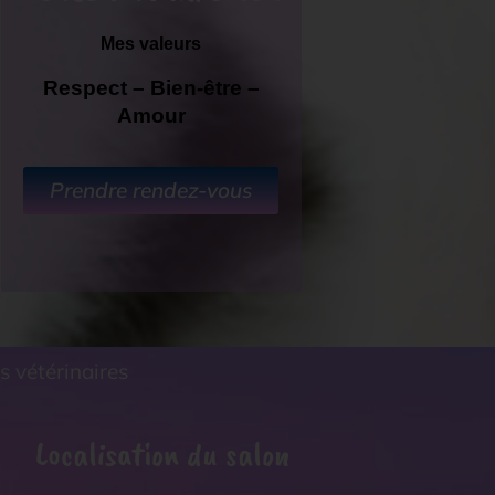
Mes valeurs
Respect – Bien-être –
Amour
Prendre rendez-vous
s vétérinaires
Localisation du salon