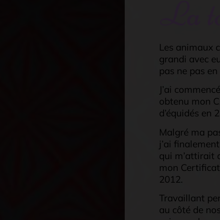
La to
Les animaux c’e
grandi avec eu
pas ne pas en 
J’ai commencé
obtenu mon C
d’équidés en 
Malgré ma pas
j’ai finalemen
qui m’attirait
mon Certificat
2012.
Travaillant p
au côté de nos