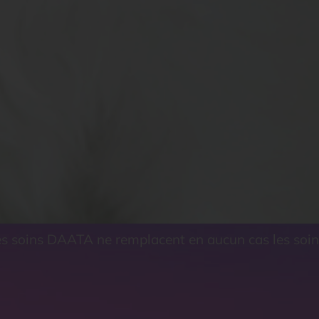
les soins DAATA ne remplacent en aucun cas les soin