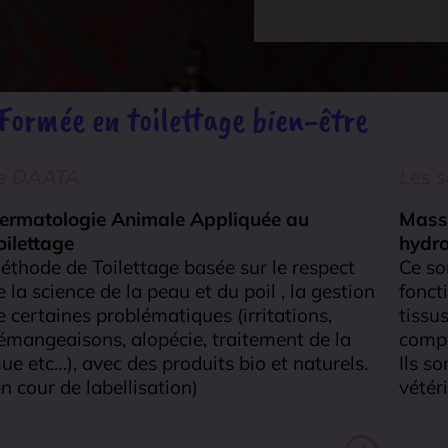
Formée en toilettage bien-être
e DAATA
Les s
ermatologie Animale Appliquée au
Massa
oilettage
hydr
éthode de Toilettage basée sur le respect
Ce so
e la science de la peau et du poil , la gestion
fonct
e certaines problématiques (irritations,
tissu
émangeaisons, alopécie, traitement de la
comp
ue etc…), avec des produits bio et naturels.
Ils s
en cour de labellisation)
vétér