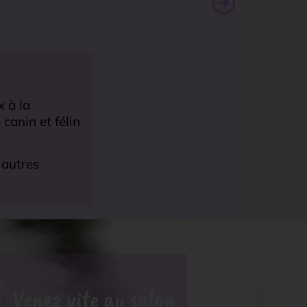
x à la
canin et félin
 autres
Venez vite au salon