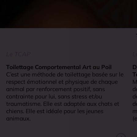
Le TCAP
L
Toilettage Comportemental Art au Poil
D
C’est une méthode de toilettage basée sur le
T
respect émotionnel et physique de chaque
M
animal par renforcement positif, sans
d
contrainte pour lui, sans stress et/ou
d
traumatisme. Elle est adaptée aux chats et
d
chiens. Elle est idéale pour les jeunes
m
animaux.
(