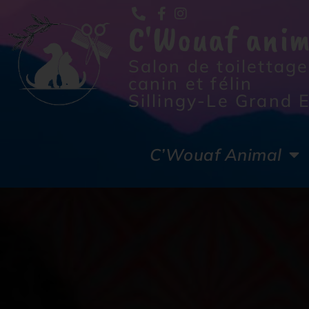
C'Wouaf anim
Salon de toilettage
canin et félin
Sillingy-Le Grand 
C’Wouaf Animal