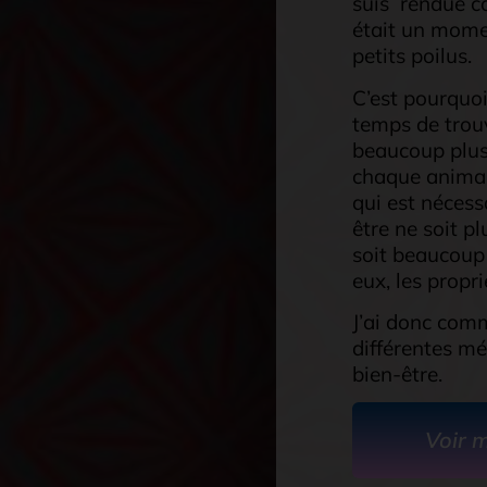
suis rendue c
était un momen
petits poilus.
C’est pourquoi 
temps de trou
beaucoup plus
chaque animal,
qui est nécess
être ne soit p
soit beaucoup
eux, les propri
J’ai donc com
différentes mé
bien-être.
Voir 