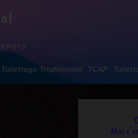
al
Epagny
Toilettage Traditionnel
TCAP
Toilet
Moi c'e