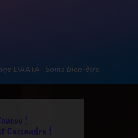
tage DAATA
Soins bien-être
Coucou !
st Cassandra !